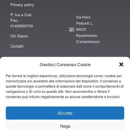
Privacy policy
P. Iva e Cod.
Via Piero
Fisc.:
Pietrunti 1,
01420830703
86025
Chi Siamo
Ripalimosani,
(Campobasso)
Contatti
Gestisci Consenso Cookie
Per fornire le migliori esperienze, utilizziamo tecnologie come i cookie per
“obblighi informativi per le erogazioni pubbliche: gli aiuti di Stato e gli aiuti de
memorizzare e/o accedere alle informazioni del dispositivo. Il consenso a
minimis ricevuti dalla nostra impresa sono contenuti nel Registro nazionale
queste tecnologie ci permetterà di elaborare dati come il comportamento di
degli aiuti di Stato di cui all’art. 52 della L. 234/2012” e consultabili al seguente
navigazione o ID unici su questo sito. Non acconsentire o ritirare il
consenso può influire negativamente su alcune caratteristiche e funzioni.
link
https://www.rna.gov.it/RegistroNazionaleTrasparenza/faces/pages/TrasparenzaAi
Accetta
Copyright © 2019 CAMPOPIANO S.A.S. DI CAMPOPIANO MARIO & C.
Nega