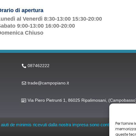
rario di apertura
unedì al Venerdì 8:30-13:00 15:30-20:00
abato 9:00-13:00 16:00-20:00
Domenica Chiuso
087462222
trade@campopiano.it
Via Piero Pietrunti 1, 86025 Ripalimosani, (Campobasso
Per fornire
li aiuti de minimis ricevuti dalla nostra impresa sono contenuti nel Regis
memorizzare
queste tec