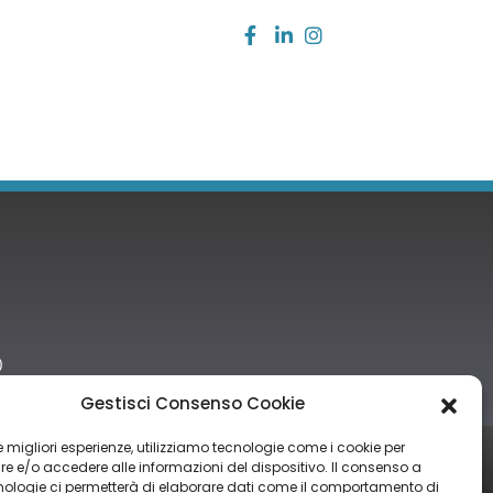
)
Gestisci Consenso Cookie
 le migliori esperienze, utilizziamo tecnologie come i cookie per
tro nazionale degli aiuti di Stato di cui all’art. 52 della L. 234/2012” e
 e/o accedere alle informazioni del dispositivo. Il consenso a
nologie ci permetterà di elaborare dati come il comportamento di