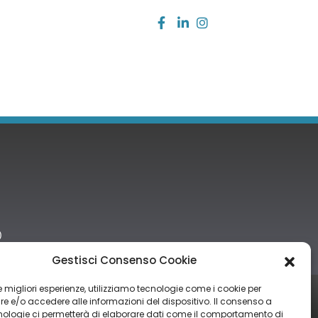
)
Gestisci Consenso Cookie
 le migliori esperienze, utilizziamo tecnologie come i cookie per
tro nazionale degli aiuti di Stato di cui all’art. 52 della L. 234/2012” e
 e/o accedere alle informazioni del dispositivo. Il consenso a
nologie ci permetterà di elaborare dati come il comportamento di