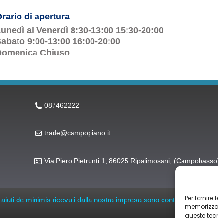
rario di apertura
unedì al Venerdì 8:30-13:00 15:30-20:00
abato 9:00-13:00 16:00-20:00
Domenica Chiuso
087462222
trade@campopiano.it
Via Piero Pietrunti 1, 86025 Ripalimosani, (Campobasso
Per fornire
li aiuti de minimis ricevuti dalla nostra impresa sono contenuti nel Regis
memorizzare
queste tec