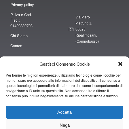
Privacy policy
P. Iva e Cod.
Via Piero
Fisc.:
Pietrunti 1,
01420830703
86025
Chi Siamo
Ripalimosani,
(Campobasso)
Contatti
Gestisci Consenso Cookie
Per fornire le migliori esperienze, utilizziamo tecnologie come i cookie per
“obblighi informativi per le erogazioni pubbliche: gli aiuti di Stato e gli aiuti de
memorizzare e/o accedere alle informazioni del dispositivo. Il consenso a
minimis ricevuti dalla nostra impresa sono contenuti nel Registro nazionale
queste tecnologie ci permetterà di elaborare dati come il comportamento di
degli aiuti di Stato di cui all’art. 52 della L. 234/2012” e consultabili al seguente
navigazione o ID unici su questo sito. Non acconsentire o ritirare il
consenso può influire negativamente su alcune caratteristiche e funzioni.
link
https://www.rna.gov.it/RegistroNazionaleTrasparenza/faces/pages/TrasparenzaAi
Accetta
Copyright © 2019 CAMPOPIANO S.A.S. DI CAMPOPIANO MARIO & C.
Nega