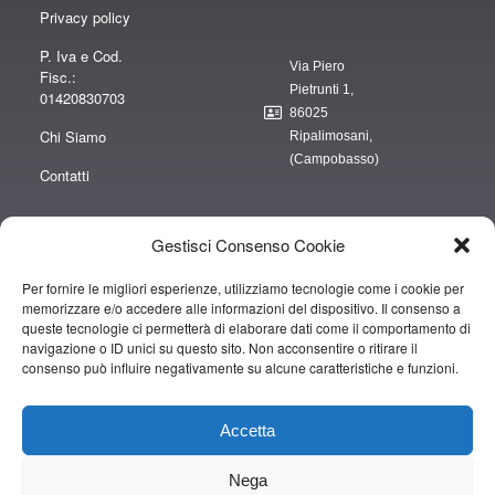
Privacy policy
P. Iva e Cod.
Via Piero
Fisc.:
Pietrunti 1,
01420830703
86025
Chi Siamo
Ripalimosani,
(Campobasso)
Contatti
Gestisci Consenso Cookie
Per fornire le migliori esperienze, utilizziamo tecnologie come i cookie per
“obblighi informativi per le erogazioni pubbliche: gli aiuti di Stato e gli aiuti de
memorizzare e/o accedere alle informazioni del dispositivo. Il consenso a
minimis ricevuti dalla nostra impresa sono contenuti nel Registro nazionale
queste tecnologie ci permetterà di elaborare dati come il comportamento di
degli aiuti di Stato di cui all’art. 52 della L. 234/2012” e consultabili al seguente
navigazione o ID unici su questo sito. Non acconsentire o ritirare il
consenso può influire negativamente su alcune caratteristiche e funzioni.
link
https://www.rna.gov.it/RegistroNazionaleTrasparenza/faces/pages/TrasparenzaAi
Accetta
Copyright © 2019 CAMPOPIANO S.A.S. DI CAMPOPIANO MARIO & C.
Nega