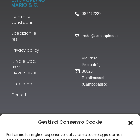
CAMPOPIANO
MARIO & C.
087462222
Termini e
condizioni
Spedizioni e
trade@campopiano.it
resi
Privacy policy
Via Piero
P. Iva e Cod.
Pietrunti 1,
Fisc.:
86025
01420830703
Ripalimosani,
Chi Siamo
(Campobasso)
Contatti
“obblighi informativi per le erogazioni pubbliche: gli aiuti di Stato e
Gestisci Consenso Cookie
gli aiuti de minimis ricevuti dalla nostra impresa sono contenuti nel
Per fornire le migliori esperienze, utilizziamo tecnologie come i
Registro nazionale degli aiuti di Stato di cui all’art. 52 della L.