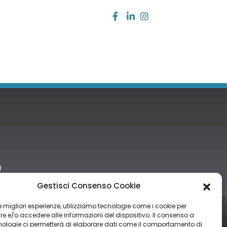
)
Gestisci Consenso Cookie
 le migliori esperienze, utilizziamo tecnologie come i cookie per
tro nazionale degli aiuti di Stato di cui all’art. 52 della L. 234/2012” e
 e/o accedere alle informazioni del dispositivo. Il consenso a
nologie ci permetterà di elaborare dati come il comportamento di