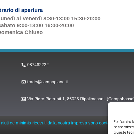
rario di apertura
unedì al Venerdì 8:30-13:00 15:30-20:00
abato 9:00-13:00 16:00-20:00
Domenica Chiuso
087462222
trade@campopiano.it
Via Piero Pietrunti 1, 86025 Ripalimosani, (Campobasso
Per fornire
li aiuti de minimis ricevuti dalla nostra impresa sono contenuti nel Regis
memorizzare
queste tec