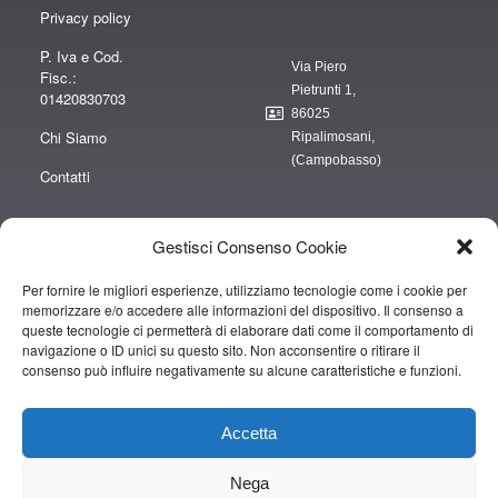
Privacy policy
P. Iva e Cod.
Via Piero
Fisc.:
Pietrunti 1,
01420830703
86025
Chi Siamo
Ripalimosani,
(Campobasso)
Contatti
Gestisci Consenso Cookie
Per fornire le migliori esperienze, utilizziamo tecnologie come i cookie per
“obblighi informativi per le erogazioni pubbliche: gli aiuti di Stato e gli aiuti de
memorizzare e/o accedere alle informazioni del dispositivo. Il consenso a
minimis ricevuti dalla nostra impresa sono contenuti nel Registro nazionale
queste tecnologie ci permetterà di elaborare dati come il comportamento di
degli aiuti di Stato di cui all’art. 52 della L. 234/2012” e consultabili al seguente
navigazione o ID unici su questo sito. Non acconsentire o ritirare il
consenso può influire negativamente su alcune caratteristiche e funzioni.
link
https://www.rna.gov.it/RegistroNazionaleTrasparenza/faces/pages/TrasparenzaAi
Accetta
Copyright © 2019 CAMPOPIANO S.A.S. DI CAMPOPIANO MARIO & C.
Nega