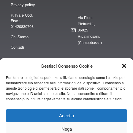
Privacy policy
P. Iva e Cod.
Via Piero
Fisc.:
Pietrunti 1,
01420830703
86025
Chi Siamo
Ripalimosani,
(Campobasso)
Contatti
Gestisci Consenso Cookie
Per fornire le migliori esperienze, utilizziamo tecnologie come i cookie per
“obblighi informativi per le erogazioni pubbliche: gli aiuti di Stato e gli aiuti de
memorizzare e/o accedere alle informazioni del dispositivo. Il consenso a
minimis ricevuti dalla nostra impresa sono contenuti nel Registro nazionale
queste tecnologie ci permetterà di elaborare dati come il comportamento di
degli aiuti di Stato di cui all’art. 52 della L. 234/2012” e consultabili al seguente
navigazione o ID unici su questo sito. Non acconsentire o ritirare il
consenso può influire negativamente su alcune caratteristiche e funzioni.
link
https://www.rna.gov.it/RegistroNazionaleTrasparenza/faces/pages/TrasparenzaAi
Accetta
Copyright © 2019 CAMPOPIANO S.A.S. DI CAMPOPIANO MARIO & C.
Nega