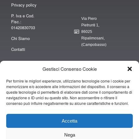
Privacy policy
P. Iva e Cod.
Via Piero
Fisc.:
Pietrunti 1,
01420830703
86025
Chi Siamo
Ripalimosani,
(Campobasso)
Contatti
Gestisci Consenso Cookie
Per fornire le migliori esperienze, utilizziamo tecnologie come i cookie per
“obblighi informativi per le erogazioni pubbliche: gli aiuti di Stato e gli aiuti de
memorizzare e/o accedere alle informazioni del dispositivo. Il consenso a
minimis ricevuti dalla nostra impresa sono contenuti nel Registro nazionale
queste tecnologie ci permetterà di elaborare dati come il comportamento di
degli aiuti di Stato di cui all’art. 52 della L. 234/2012” e consultabili al seguente
navigazione o ID unici su questo sito. Non acconsentire o ritirare il
consenso può influire negativamente su alcune caratteristiche e funzioni.
link
https://www.rna.gov.it/RegistroNazionaleTrasparenza/faces/pages/TrasparenzaAi
Accetta
Copyright © 2019 CAMPOPIANO S.A.S. DI CAMPOPIANO MARIO & C.
Nega