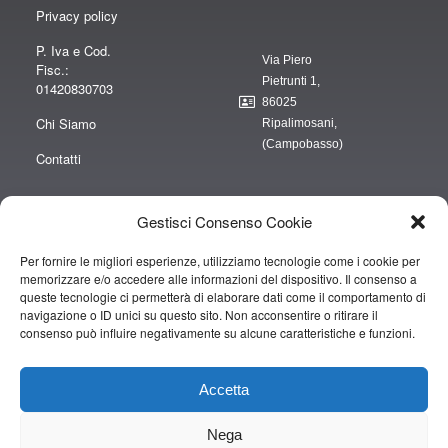
Privacy policy
P. Iva e Cod.
Via Piero
Fisc.:
Pietrunti 1,
01420830703
86025
Chi Siamo
Ripalimosani,
(Campobasso)
Contatti
Gestisci Consenso Cookie
Per fornire le migliori esperienze, utilizziamo tecnologie come i cookie per
“obblighi informativi per le erogazioni pubbliche: gli aiuti di Stato e gli aiuti de
memorizzare e/o accedere alle informazioni del dispositivo. Il consenso a
minimis ricevuti dalla nostra impresa sono contenuti nel Registro nazionale
queste tecnologie ci permetterà di elaborare dati come il comportamento di
degli aiuti di Stato di cui all’art. 52 della L. 234/2012” e consultabili al seguente
navigazione o ID unici su questo sito. Non acconsentire o ritirare il
consenso può influire negativamente su alcune caratteristiche e funzioni.
link
https://www.rna.gov.it/RegistroNazionaleTrasparenza/faces/pages/TrasparenzaAi
Accetta
Copyright © 2019 CAMPOPIANO S.A.S. DI CAMPOPIANO MARIO & C.
Nega