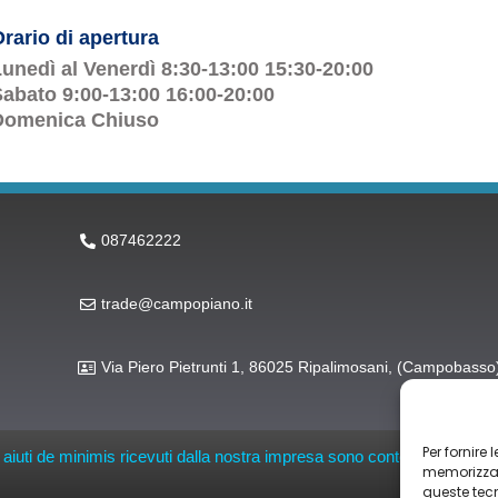
rario di apertura
unedì al Venerdì 8:30-13:00 15:30-20:00
abato 9:00-13:00 16:00-20:00
Domenica Chiuso
087462222
trade@campopiano.it
Via Piero Pietrunti 1, 86025 Ripalimosani, (Campobasso
Per fornire
li aiuti de minimis ricevuti dalla nostra impresa sono contenuti nel Regis
memorizzare
queste tec