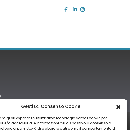
)
Gestisci Consenso Cookie
 le migliori esperienze, utilizziamo tecnologie come i cookie per
tro nazionale degli aiuti di Stato di cui all’art. 52 della L. 234/2012” e
 e/o accedere alle informazioni del dispositivo. Il consenso a
nologie ci permetterà di elaborare dati come il comportamento di