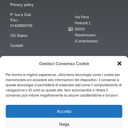
Privacy policy
P. Iva e Cod.
Via Piero
Fisc.:
Pietrunti 1,
01420830703
86025
Chi Siamo
Ripalimosani,
(Campobasso)
Contatti
Gestisci Consenso Cookie
Per fornire le migliori esperienze, utilizziamo tecnologie come i cookie per
“obblighi informativi per le erogazioni pubbliche: gli aiuti di Stato e gli aiuti de
memorizzare e/o accedere alle informazioni del dispositivo. Il consenso a
minimis ricevuti dalla nostra impresa sono contenuti nel Registro nazionale
queste tecnologie ci permetterà di elaborare dati come il comportamento di
degli aiuti di Stato di cui all’art. 52 della L. 234/2012” e consultabili al seguente
navigazione o ID unici su questo sito. Non acconsentire o ritirare il
consenso può influire negativamente su alcune caratteristiche e funzioni.
link
https://www.rna.gov.it/RegistroNazionaleTrasparenza/faces/pages/TrasparenzaAi
Accetta
Copyright © 2019 CAMPOPIANO S.A.S. DI CAMPOPIANO MARIO & C.
Nega