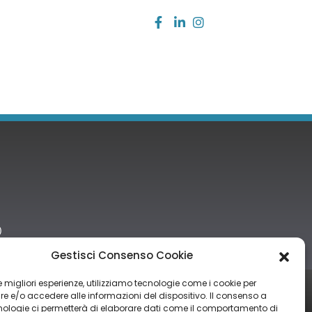
)
Gestisci Consenso Cookie
 le migliori esperienze, utilizziamo tecnologie come i cookie per
tro nazionale degli aiuti di Stato di cui all’art. 52 della L. 234/2012” e
 e/o accedere alle informazioni del dispositivo. Il consenso a
nologie ci permetterà di elaborare dati come il comportamento di