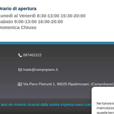
rario di apertura
unedì al Venerdì 8:30-13:00 15:30-20:00
abato 9:00-13:00 16:00-20:00
Domenica Chiuso
087462222
trade@campopiano.it
Via Piero Pietrunti 1, 86025 Ripalimosani, (Campobasso
Per fornire
li aiuti de minimis ricevuti dalla nostra impresa sono contenuti nel Regis
memorizzare
queste tec