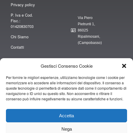
Privacy policy
P. Iva e Cod.
Via Piero
Fisc.:
Pietrunti 1,
01420830703
86025
Chi Siamo
Ripalimosani,
(Campobasso)
Contatti
Gestisci Consenso Cookie
Per fornire le migliori esperienze, utilizziamo tecnologie come i cookie per
“obblighi informativi per le erogazioni pubbliche: gli aiuti di Stato e gli aiuti de
memorizzare e/o accedere alle informazioni del dispositivo. Il consenso a
minimis ricevuti dalla nostra impresa sono contenuti nel Registro nazionale
queste tecnologie ci permetterà di elaborare dati come il comportamento di
degli aiuti di Stato di cui all’art. 52 della L. 234/2012” e consultabili al seguente
navigazione o ID unici su questo sito. Non acconsentire o ritirare il
consenso può influire negativamente su alcune caratteristiche e funzioni.
link
https://www.rna.gov.it/RegistroNazionaleTrasparenza/faces/pages/TrasparenzaAi
Accetta
Copyright © 2019 CAMPOPIANO S.A.S. DI CAMPOPIANO MARIO & C.
Nega