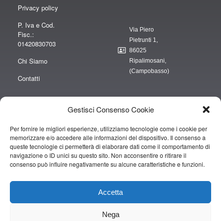
Privacy policy
P. Iva e Cod.
Via Piero
Fisc.:
Pietrunti 1,
01420830703
86025
Chi Siamo
Ripalimosani,
(Campobasso)
Contatti
Gestisci Consenso Cookie
Per fornire le migliori esperienze, utilizziamo tecnologie come i cookie per
“obblighi informativi per le erogazioni pubbliche: gli aiuti di Stato e gli aiuti de
memorizzare e/o accedere alle informazioni del dispositivo. Il consenso a
minimis ricevuti dalla nostra impresa sono contenuti nel Registro nazionale
queste tecnologie ci permetterà di elaborare dati come il comportamento di
degli aiuti di Stato di cui all’art. 52 della L. 234/2012” e consultabili al seguente
navigazione o ID unici su questo sito. Non acconsentire o ritirare il
consenso può influire negativamente su alcune caratteristiche e funzioni.
link
https://www.rna.gov.it/RegistroNazionaleTrasparenza/faces/pages/TrasparenzaAi
Accetta
Copyright © 2019 CAMPOPIANO S.A.S. DI CAMPOPIANO MARIO & C.
Nega