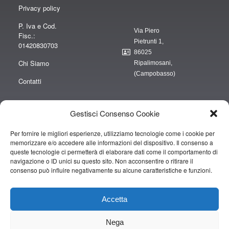
Privacy policy
P. Iva e Cod.
Via Piero
Fisc.:
Pietrunti 1,
01420830703
86025
Chi Siamo
Ripalimosani,
(Campobasso)
Contatti
Gestisci Consenso Cookie
Per fornire le migliori esperienze, utilizziamo tecnologie come i cookie per
“obblighi informativi per le erogazioni pubbliche: gli aiuti di Stato e gli aiuti de
memorizzare e/o accedere alle informazioni del dispositivo. Il consenso a
minimis ricevuti dalla nostra impresa sono contenuti nel Registro nazionale
queste tecnologie ci permetterà di elaborare dati come il comportamento di
degli aiuti di Stato di cui all’art. 52 della L. 234/2012” e consultabili al seguente
navigazione o ID unici su questo sito. Non acconsentire o ritirare il
consenso può influire negativamente su alcune caratteristiche e funzioni.
link
https://www.rna.gov.it/RegistroNazionaleTrasparenza/faces/pages/TrasparenzaAi
Accetta
Copyright © 2019 CAMPOPIANO S.A.S. DI CAMPOPIANO MARIO & C.
Nega