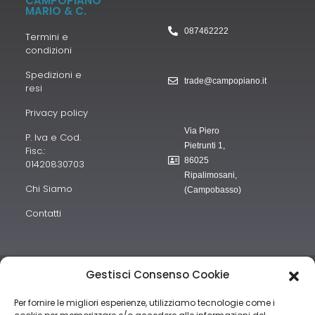
CAMPOPIANO
MARIO & C.
087462222
Termini e
condizioni
Spedizioni e
trade@campopiano.it
resi
Privacy policy
Via Piero
P. Iva e Cod.
Pietrunti 1,
Fisc.:
86025
01420830703
Ripalimosani,
Chi Siamo
(Campobasso)
Contatti
“obblighi informativi per le erogazioni pubbliche: gli aiuti di Stato e
Gestisci Consenso Cookie
gli aiuti de minimis ricevuti dalla nostra impresa sono contenuti nel
Per fornire le migliori esperienze, utilizziamo tecnologie come i
Registro nazionale degli aiuti di Stato di cui all’art. 52 della L.