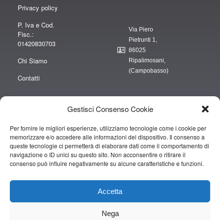
Privacy policy
P. Iva e Cod.
Via Piero
Fisc.:
Pietrunti 1,
01420830703
86025
Chi Siamo
Ripalimosani,
(Campobasso)
Contatti
Gestisci Consenso Cookie
Per fornire le migliori esperienze, utilizziamo tecnologie come i cookie per
“obblighi informativi per le erogazioni pubbliche: gli aiuti di Stato e gli aiuti de
memorizzare e/o accedere alle informazioni del dispositivo. Il consenso a
minimis ricevuti dalla nostra impresa sono contenuti nel Registro nazionale
queste tecnologie ci permetterà di elaborare dati come il comportamento di
degli aiuti di Stato di cui all’art. 52 della L. 234/2012” e consultabili al seguente
navigazione o ID unici su questo sito. Non acconsentire o ritirare il
consenso può influire negativamente su alcune caratteristiche e funzioni.
link
https://www.rna.gov.it/RegistroNazionaleTrasparenza/faces/pages/TrasparenzaAi
Accetta
Copyright © 2019 CAMPOPIANO S.A.S. DI CAMPOPIANO MARIO & C.
Nega