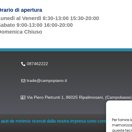
rario di apertura
unedì al Venerdì 8:30-13:00 15:30-20:00
abato 9:00-13:00 16:00-20:00
Domenica Chiuso
087462222
trade@campopiano.it
Via Piero Pietrunti 1, 86025 Ripalimosani, (Campobasso
Per fornire
li aiuti de minimis ricevuti dalla nostra impresa sono contenuti nel Regis
memorizzare
queste tec