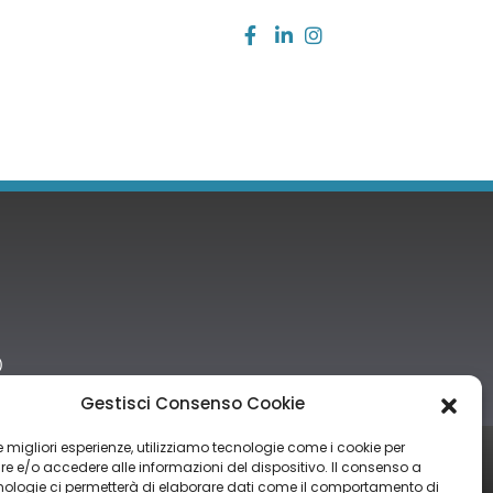
)
Gestisci Consenso Cookie
 le migliori esperienze, utilizziamo tecnologie come i cookie per
tro nazionale degli aiuti di Stato di cui all’art. 52 della L. 234/2012” e
 e/o accedere alle informazioni del dispositivo. Il consenso a
nologie ci permetterà di elaborare dati come il comportamento di