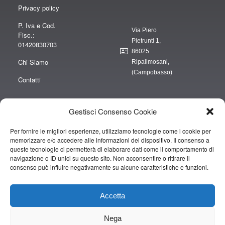
Privacy policy
P. Iva e Cod.
Via Piero
Fisc.:
Pietrunti 1,
01420830703
86025
Chi Siamo
Ripalimosani,
(Campobasso)
Contatti
Gestisci Consenso Cookie
Per fornire le migliori esperienze, utilizziamo tecnologie come i cookie per
“obblighi informativi per le erogazioni pubbliche: gli aiuti di Stato e gli aiuti de
memorizzare e/o accedere alle informazioni del dispositivo. Il consenso a
minimis ricevuti dalla nostra impresa sono contenuti nel Registro nazionale
queste tecnologie ci permetterà di elaborare dati come il comportamento di
degli aiuti di Stato di cui all’art. 52 della L. 234/2012” e consultabili al seguente
navigazione o ID unici su questo sito. Non acconsentire o ritirare il
consenso può influire negativamente su alcune caratteristiche e funzioni.
link
https://www.rna.gov.it/RegistroNazionaleTrasparenza/faces/pages/TrasparenzaAi
Accetta
Copyright © 2019 CAMPOPIANO S.A.S. DI CAMPOPIANO MARIO & C.
Nega