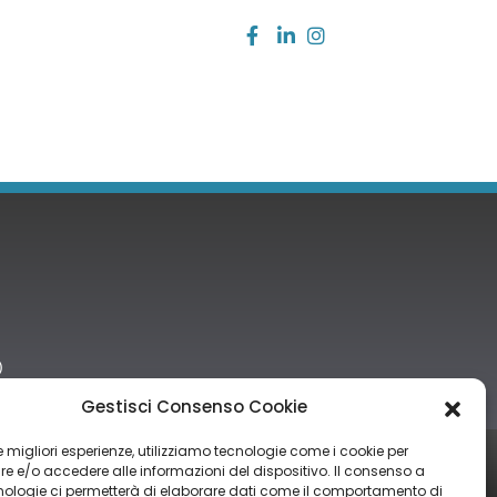
)
Gestisci Consenso Cookie
 le migliori esperienze, utilizziamo tecnologie come i cookie per
tro nazionale degli aiuti di Stato di cui all’art. 52 della L. 234/2012” e
 e/o accedere alle informazioni del dispositivo. Il consenso a
nologie ci permetterà di elaborare dati come il comportamento di