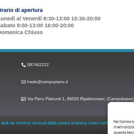
rario di apertura
unedì al Venerdì 8:30-13:00 15:30-20:00
abato 9:00-13:00 16:00-20:00
Domenica Chiuso
087462222
trade@campopiano.it
Via Piero Pietrunti 1, 86025 Ripalimosani, (Campobasso
Per fornire
li aiuti de minimis ricevuti dalla nostra impresa sono contenuti nel Regis
memorizzare
queste tec