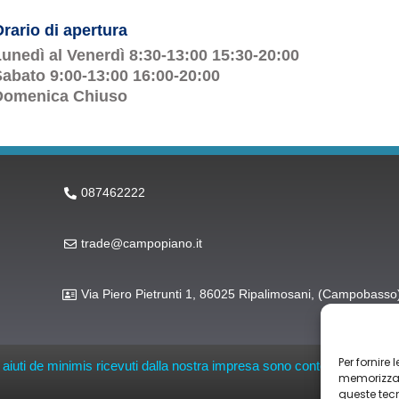
rario di apertura
unedì al Venerdì 8:30-13:00 15:30-20:00
abato 9:00-13:00 16:00-20:00
Domenica Chiuso
087462222
trade@campopiano.it
Via Piero Pietrunti 1, 86025 Ripalimosani, (Campobasso
Per fornire
li aiuti de minimis ricevuti dalla nostra impresa sono contenuti nel Regis
memorizzare
queste tec