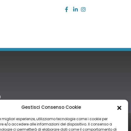
)
Gestisci Consenso Cookie
 le migliori esperienze, utilizziamo tecnologie come i cookie per
tro nazionale degli aiuti di Stato di cui all’art. 52 della L. 234/2012” e
 e/o accedere alle informazioni del dispositivo. Il consenso a
nologie ci permetterà di elaborare dati come il comportamento di