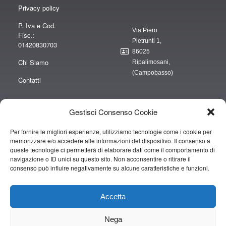
Privacy policy
P. Iva e Cod.
Via Piero
Fisc.:
Pietrunti 1,
01420830703
86025
Chi Siamo
Ripalimosani,
(Campobasso)
Contatti
Gestisci Consenso Cookie
Per fornire le migliori esperienze, utilizziamo tecnologie come i cookie per
“obblighi informativi per le erogazioni pubbliche: gli aiuti di Stato e gli aiuti de
memorizzare e/o accedere alle informazioni del dispositivo. Il consenso a
minimis ricevuti dalla nostra impresa sono contenuti nel Registro nazionale
queste tecnologie ci permetterà di elaborare dati come il comportamento di
degli aiuti di Stato di cui all’art. 52 della L. 234/2012” e consultabili al seguente
navigazione o ID unici su questo sito. Non acconsentire o ritirare il
consenso può influire negativamente su alcune caratteristiche e funzioni.
link
https://www.rna.gov.it/RegistroNazionaleTrasparenza/faces/pages/TrasparenzaAi
Accetta
Copyright © 2019 CAMPOPIANO S.A.S. DI CAMPOPIANO MARIO & C.
Nega