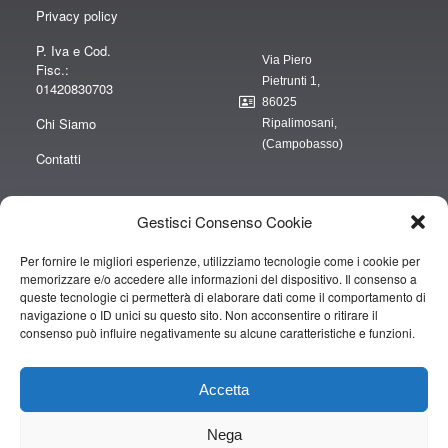
Privacy policy
P. Iva e Cod.
Via Piero
Fisc.:
Pietrunti 1,
01420830703
86025
Chi Siamo
Ripalimosani,
(Campobasso)
Contatti
Gestisci Consenso Cookie
Per fornire le migliori esperienze, utilizziamo tecnologie come i cookie per
“obblighi informativi per le erogazioni pubbliche: gli aiuti di Stato e gli aiuti de
memorizzare e/o accedere alle informazioni del dispositivo. Il consenso a
minimis ricevuti dalla nostra impresa sono contenuti nel Registro nazionale
queste tecnologie ci permetterà di elaborare dati come il comportamento di
degli aiuti di Stato di cui all’art. 52 della L. 234/2012” e consultabili al seguente
navigazione o ID unici su questo sito. Non acconsentire o ritirare il
consenso può influire negativamente su alcune caratteristiche e funzioni.
link
https://www.rna.gov.it/RegistroNazionaleTrasparenza/faces/pages/TrasparenzaAi
Accetta
Copyright © 2019 CAMPOPIANO S.A.S. DI CAMPOPIANO MARIO & C.
Nega