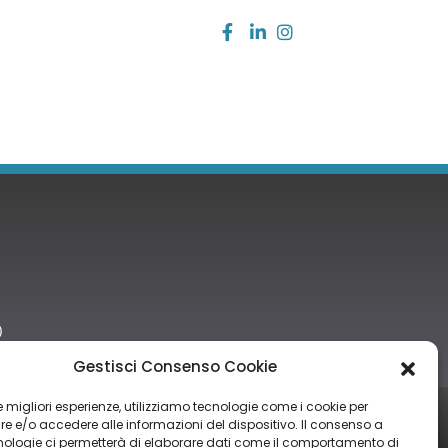
)
Gestisci Consenso Cookie
 le migliori esperienze, utilizziamo tecnologie come i cookie per
tro nazionale degli aiuti di Stato di cui all’art. 52 della L. 234/2012” e
 e/o accedere alle informazioni del dispositivo. Il consenso a
nologie ci permetterà di elaborare dati come il comportamento di