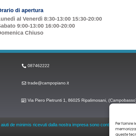
rario di apertura
unedì al Venerdì 8:30-13:00 15:30-20:00
abato 9:00-13:00 16:00-20:00
Domenica Chiuso
087462222
trade@campopiano.it
Via Piero Pietrunti 1, 86025 Ripalimosani, (Campobasso
Per fornire
li aiuti de minimis ricevuti dalla nostra impresa sono contenuti nel Regis
memorizzare
queste tec