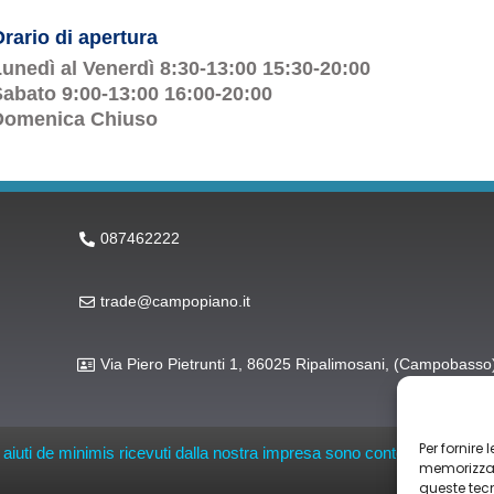
rario di apertura
unedì al Venerdì 8:30-13:00 15:30-20:00
abato 9:00-13:00 16:00-20:00
Domenica Chiuso
087462222
trade@campopiano.it
Via Piero Pietrunti 1, 86025 Ripalimosani, (Campobasso
Per fornire
li aiuti de minimis ricevuti dalla nostra impresa sono contenuti nel Regis
memorizzare
queste tec