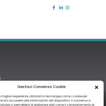
)
Gestisci Consenso Cookie
 le migliori esperienze, utilizziamo tecnologie come i cookie per
tro nazionale degli aiuti di Stato di cui all’art. 52 della L. 234/2012” e
 e/o accedere alle informazioni del dispositivo. Il consenso a
nologie ci permetterà di elaborare dati come il comportamento di