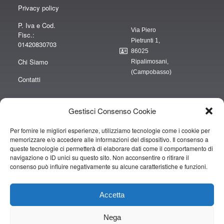
Privacy policy
P. Iva e Cod.
Via Piero
Fisc.:
Pietrunti 1,
01420830703
86025
Chi Siamo
Ripalimosani,
(Campobasso)
Contatti
Gestisci Consenso Cookie
Per fornire le migliori esperienze, utilizziamo tecnologie come i cookie per
“obblighi informativi per le erogazioni pubbliche: gli aiuti di Stato e gli aiuti de
memorizzare e/o accedere alle informazioni del dispositivo. Il consenso a
minimis ricevuti dalla nostra impresa sono contenuti nel Registro nazionale
queste tecnologie ci permetterà di elaborare dati come il comportamento di
degli aiuti di Stato di cui all’art. 52 della L. 234/2012” e consultabili al seguente
navigazione o ID unici su questo sito. Non acconsentire o ritirare il
consenso può influire negativamente su alcune caratteristiche e funzioni.
link
https://www.rna.gov.it/RegistroNazionaleTrasparenza/faces/pages/TrasparenzaAi
Accetta
Copyright © 2019 CAMPOPIANO S.A.S. DI CAMPOPIANO MARIO & C.
Nega