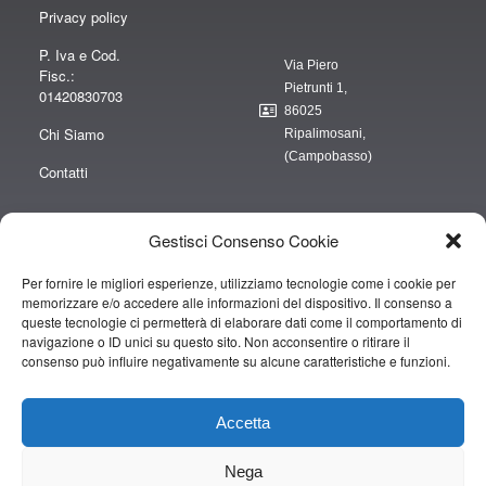
Privacy policy
P. Iva e Cod.
Via Piero
Fisc.:
Pietrunti 1,
01420830703
86025
Chi Siamo
Ripalimosani,
(Campobasso)
Contatti
Gestisci Consenso Cookie
Per fornire le migliori esperienze, utilizziamo tecnologie come i cookie per
“obblighi informativi per le erogazioni pubbliche: gli aiuti di Stato e gli aiuti de
memorizzare e/o accedere alle informazioni del dispositivo. Il consenso a
minimis ricevuti dalla nostra impresa sono contenuti nel Registro nazionale
queste tecnologie ci permetterà di elaborare dati come il comportamento di
degli aiuti di Stato di cui all’art. 52 della L. 234/2012” e consultabili al seguente
navigazione o ID unici su questo sito. Non acconsentire o ritirare il
consenso può influire negativamente su alcune caratteristiche e funzioni.
link
https://www.rna.gov.it/RegistroNazionaleTrasparenza/faces/pages/TrasparenzaAi
Accetta
Copyright © 2019 CAMPOPIANO S.A.S. DI CAMPOPIANO MARIO & C.
Nega