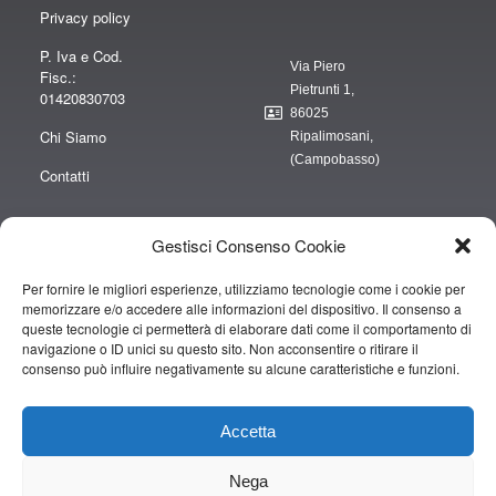
Privacy policy
P. Iva e Cod.
Via Piero
Fisc.:
Pietrunti 1,
01420830703
86025
Chi Siamo
Ripalimosani,
(Campobasso)
Contatti
Gestisci Consenso Cookie
Per fornire le migliori esperienze, utilizziamo tecnologie come i cookie per
“obblighi informativi per le erogazioni pubbliche: gli aiuti di Stato e gli aiuti de
memorizzare e/o accedere alle informazioni del dispositivo. Il consenso a
minimis ricevuti dalla nostra impresa sono contenuti nel Registro nazionale
queste tecnologie ci permetterà di elaborare dati come il comportamento di
degli aiuti di Stato di cui all’art. 52 della L. 234/2012” e consultabili al seguente
navigazione o ID unici su questo sito. Non acconsentire o ritirare il
consenso può influire negativamente su alcune caratteristiche e funzioni.
link
https://www.rna.gov.it/RegistroNazionaleTrasparenza/faces/pages/TrasparenzaAi
Accetta
Copyright © 2019 CAMPOPIANO S.A.S. DI CAMPOPIANO MARIO & C.
Nega