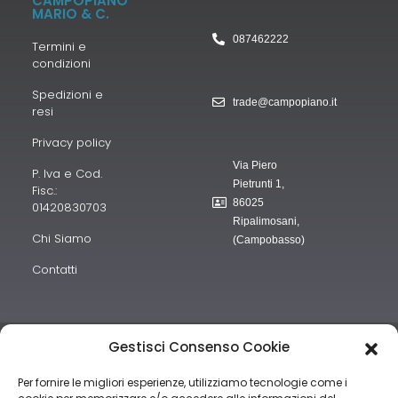
CAMPOPIANO
MARIO & C.
087462222
Termini e
condizioni
Spedizioni e
trade@campopiano.it
resi
Privacy policy
Via Piero
P. Iva e Cod.
Pietrunti 1,
Fisc.:
86025
01420830703
Ripalimosani,
Chi Siamo
(Campobasso)
Contatti
“obblighi informativi per le erogazioni pubbliche: gli aiuti di Stato e
Gestisci Consenso Cookie
gli aiuti de minimis ricevuti dalla nostra impresa sono contenuti nel
Per fornire le migliori esperienze, utilizziamo tecnologie come i
Registro nazionale degli aiuti di Stato di cui all’art. 52 della L.