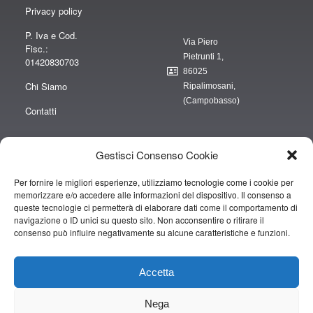
Privacy policy
P. Iva e Cod.
Via Piero
Fisc.:
Pietrunti 1,
01420830703
86025
Chi Siamo
Ripalimosani,
(Campobasso)
Contatti
Gestisci Consenso Cookie
Per fornire le migliori esperienze, utilizziamo tecnologie come i cookie per
“obblighi informativi per le erogazioni pubbliche: gli aiuti di Stato e gli aiuti de
memorizzare e/o accedere alle informazioni del dispositivo. Il consenso a
minimis ricevuti dalla nostra impresa sono contenuti nel Registro nazionale
queste tecnologie ci permetterà di elaborare dati come il comportamento di
degli aiuti di Stato di cui all’art. 52 della L. 234/2012” e consultabili al seguente
navigazione o ID unici su questo sito. Non acconsentire o ritirare il
consenso può influire negativamente su alcune caratteristiche e funzioni.
link
https://www.rna.gov.it/RegistroNazionaleTrasparenza/faces/pages/TrasparenzaAi
Accetta
Copyright © 2019 CAMPOPIANO S.A.S. DI CAMPOPIANO MARIO & C.
Nega