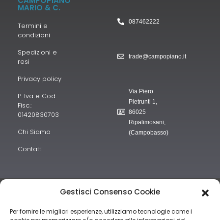
CAMPOPIANO
MARIO & C.
087462222
Termini e
condizioni
Spedizioni e
trade@campopiano.it
resi
Privacy policy
Via Piero
P. Iva e Cod.
Pietrunti 1,
Fisc.:
86025
01420830703
Ripalimosani,
Chi Siamo
(Campobasso)
Contatti
“obblighi informativi per le erogazioni pubbliche: gli aiuti di Stato e
Gestisci Consenso Cookie
gli aiuti de minimis ricevuti dalla nostra impresa sono contenuti nel
Per fornire le migliori esperienze, utilizziamo tecnologie come i
Registro nazionale degli aiuti di Stato di cui all’art. 52 della L.