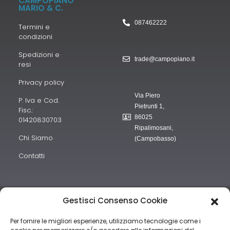
CAMPOPIANO
MARIO & C.
087462222
Termini e
condizioni
Spedizioni e
trade@campopiano.it
resi
Privacy policy
Via Piero
P. Iva e Cod.
Pietrunti 1,
Fisc.:
86025
01420830703
Ripalimosani,
Chi Siamo
(Campobasso)
Contatti
“obblighi informativi per le erogazioni pubbliche: gli aiuti di Stato e
Gestisci Consenso Cookie
gli aiuti de minimis ricevuti dalla nostra impresa sono contenuti nel
Per fornire le migliori esperienze, utilizziamo tecnologie come i
Registro nazionale degli aiuti di Stato di cui all’art. 52 della L.