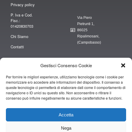
Privacy policy
P. Iva e Cod.
Via Piero
Fisc.:
Pietrunti 1,
01420830703
86025
Chi Siamo
Ripalimosani,
(Campobasso)
Contatti
Gestisci Consenso Cookie
Per fornire le migliori esperienze, utilizziamo tecnologie come i cookie per
“obblighi informativi per le erogazioni pubbliche: gli aiuti di Stato e gli aiuti de
memorizzare e/o accedere alle informazioni del dispositivo. Il consenso a
minimis ricevuti dalla nostra impresa sono contenuti nel Registro nazionale
queste tecnologie ci permetterà di elaborare dati come il comportamento di
degli aiuti di Stato di cui all’art. 52 della L. 234/2012” e consultabili al seguente
navigazione o ID unici su questo sito. Non acconsentire o ritirare il
consenso può influire negativamente su alcune caratteristiche e funzioni.
link
https://www.rna.gov.it/RegistroNazionaleTrasparenza/faces/pages/TrasparenzaAi
Accetta
Copyright © 2019 CAMPOPIANO S.A.S. DI CAMPOPIANO MARIO & C.
Nega