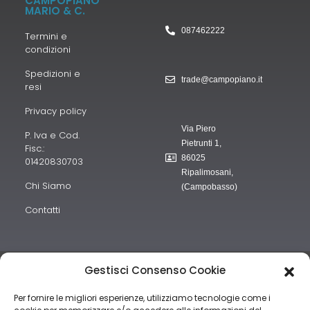
CAMPOPIANO
MARIO & C.
087462222
Termini e
condizioni
Spedizioni e
trade@campopiano.it
resi
Privacy policy
Via Piero
P. Iva e Cod.
Pietrunti 1,
Fisc.:
86025
01420830703
Ripalimosani,
Chi Siamo
(Campobasso)
Contatti
“obblighi informativi per le erogazioni pubbliche: gli aiuti di Stato e
Gestisci Consenso Cookie
gli aiuti de minimis ricevuti dalla nostra impresa sono contenuti nel
Per fornire le migliori esperienze, utilizziamo tecnologie come i
Registro nazionale degli aiuti di Stato di cui all’art. 52 della L.