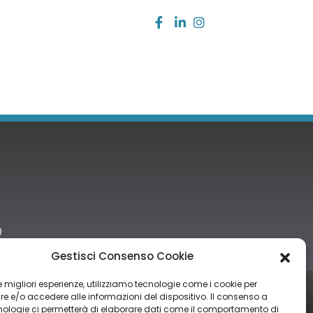
)
Gestisci Consenso Cookie
 le migliori esperienze, utilizziamo tecnologie come i cookie per
tro nazionale degli aiuti di Stato di cui all’art. 52 della L. 234/2012” e
 e/o accedere alle informazioni del dispositivo. Il consenso a
nologie ci permetterà di elaborare dati come il comportamento di