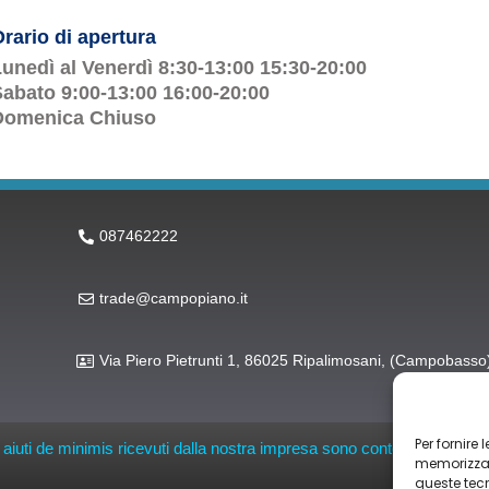
rario di apertura
unedì al Venerdì 8:30-13:00 15:30-20:00
abato 9:00-13:00 16:00-20:00
Domenica Chiuso
087462222
trade@campopiano.it
Via Piero Pietrunti 1, 86025 Ripalimosani, (Campobasso
Per fornire
li aiuti de minimis ricevuti dalla nostra impresa sono contenuti nel Regis
memorizzare
queste tec